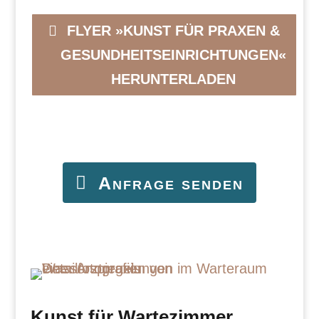
FLYER »KUNST FÜR PRAXEN &
GESUNDHEITSEINRICHTUNGEN«
HERUNTERLADEN
Anfrage senden
Kunst für Wartezimmer,