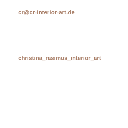
cr@cr-interior-art.de
christina_rasimus_interior_art